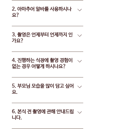
카메라를 장착해서, 움직였을 때 흔
들림을 잡아주는 장비입니다. 카메
2. 아마추어 알바를 사용하시나
요?
라를 들고 움직이거나 신랑 신부님
을 따라가면서 역동적인 촬영을 가
모두 저희 소속 작가님들입니다. 오
능하게 해줍니다. 시네마틱한 장면
랜 인연으로 이전부터 함께 작업한
3. 촬영은 언제부터 언제까지 인
연출이 가능합니다. 저희 그리다필
가요?
감독님들부터 2년 이상 함께 호흡을
름은 짐벌을 이용한 촬영을 기본적
맞춰 저희 그리다 스타일을 만들어
으로 하고 있습니다.
촬영은 기본적으로 예식 시간 약 1
내고 있습니다. 짐벌이라는 장비를
시간 ~ 1시간 30분 전부터 연출촬영
4. 진행하는 식장에 촬영 경험이
이용해 저희 스타일을 내기에는 숙
없는 경우 어떻게 하시나요?
& 신부대기실에서부터 본식(원판
련도가 필요한 부분이라 실력이 미
사진 촬영)까지입니다. 촬영의 시작
숙하거나 스타일이 다른 알바는 저
저희 그리다필름은 웨딩홀 전국 촬
시간은 예식장의 환경과 예식간격
희 그리다와 함께 하지 않습니다.
영을 진행하고 있어 다양한 홀 경험
5. 부모님 모습을 많이 담고 싶어
에 따라 달라집니다. 대표지정, 연회
요.
과 다양한 식을 진행하였습니다.
장, 폐백, 2부예식, 메이크업샵 촬영
(어두운 홀, 밝은 홀, 야외 웨딩, 전
은 옵션으로 별도 구성 되며 요청시
1인 작가 상품(1인 2캠, 3캠)으로는
통 혼례 등) 해당 식장을 미리 사전
추가금액이 있습니다.
신랑, 신부님 위주와 하이라이트 담
6. 본식 전 촬영에 관해 안내드립
조사(타업체 영상을 통해 구도, 조
니다.
을 목적으로 촬영되는 상품입니다.
명, 동선, 분위기, 외내관 구조를 파
그렇다보니 부모님과 하객의 모습
악)하여 특이사항 생길 우려를 줄이