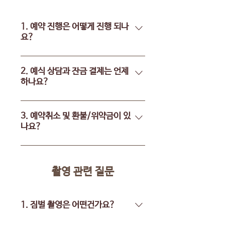
1. 예약 진행은 어떻게 진행 되나
요?
1. 예약 가능여부(예식날짜, 시간,
지역) 톡채널 문의 ▶ 예약 가능여
2. 예식 상담과 잔금 결제는 언제
하나요?
부와 지역에 따른 출장비 함께 답변
드립니다. 2. 계약 신청서, 계약금
완료하신 모바일 청첩장과 식순을
(10만원)을 입금하면 예약 확정 ▶
받고 검토 후 식 5일 전으로 연락 드
3. 예약취소 및 환불/위약금이 있
계좌정보 : 국민 682401-01-633545 /
나요?
려 촬영에 대한 상담 안내드리고 있
예금주 조홍래 3. 예약 확정 후 카톡
습니다. 잔금 결제는 식 일주일 전부
채널을 통해 [계약서 송부, 앞으로
예약취소 및 환불은 예약금 입금 후
터 식 전날까지 결제 진행 도와드리
의 상담]을 진행 4. 식이 다가오면
7일 이내에 가능하며, 7일 이후에는
고 있습니다.
모청과 식순을 받아 식 5일 전으로
촬영 관련 질문
환불이 불가능하오니 이점 양해 바
상담 안내 진행
랍니다. *그리다필름 웨딩촬영 계약
약관 참고 (계약 신청 게시판에서
1. 짐벌 촬영은 어떤건가요?
확인 가능합니다)