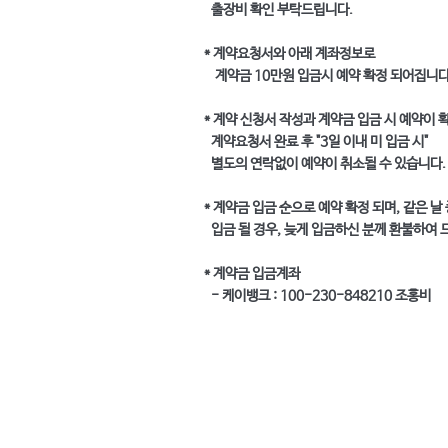
출장비 확인 부탁드립니다.
어떤 유형의 정보를 수
* 계약요청서와 아래 계좌정보로
어떻게 정보를 수집합니
계약금 10만원 입금시 예약 확정 되어집니다
개인정보 수집의 이유는
* 계약 신청서 작성과 계약금 입금 시 예약이 
웹사이트 방문자의 개인정
계약요청서 완료 후 "3일 이내 미 입금 시"
웹사이트 방문자와 어떻
별도의 연락없이 예약이 취소될 수 있습니다.
해당 서비스가 미성년자
개인정보 보호정책 업
* 계약금 입금 순으로 예약 확정 되며, 같은 날
입금 될 경우, 늦게 입금하신 분께 환불하여 
연락처 정보
* 계약금 입금계좌
개인정보 보호정책을 만
- 케이뱅크 : 100-230-848210 조홍비
경고: 여기에 제공된 설
이나 수행해야할 일에 
용을 이해하고 작성하기