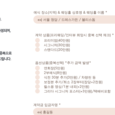
i
r
e
d
집합니까?
예식 장소(지역) & 웨딩홀 상호명 & 웨딩홀 이름
까?
.
 무엇입니까?
확정되며,
보를 어떻게 저장, 사용, 공유 및 공개합니까?
계약 상품(프리웨딩/인터뷰 희망시 중복 선택 체크)
*
게 및 어떤 경우에 소통합니까?
프리미엄(40만원)
시그니처(30만원)
를 대상으로 정보를 수집합니까?
스탠다드(20만원)
데이트
 중복으로
드립니다.
옵션상품(중복선택) *추가 금액 발생*
연회장(5만원)
2부예식(8만원)
드는 방법에 대한 자세한 내용은
여기
를 확인하세요.
식전 30분 추가(3만원) / 차량씬 등
보정본 추가/최소 2장부터(장당+2천원)
릴스용 영상/1분 내외(+2만원)
명과 정보는 일반적인 수준의 설명, 정보 및 예시일 뿐입니다. 해
그리다 시그니처 포스터(+3만원)/택배비포함
대한 권장사항으로 인지하고 의존해서는 안됩니다. 실제 개인정보
 위해 법률 자문을 구할 것을 권장합니다.
계약금 입금자명